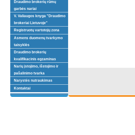
Draudimo brokerių rūmų
garbės nariai
V. Valiaugos knyga "Draudimo
brokeriai Lietuvoje"
Registruotų vartotojų zona
Asmens duomenų tvarkymo
taisyklės
Draudimo brokerių
kvalifikacinis egzaminas
Narių įstojimo, išstojimo ir
pašalinimo tvarka
Narystės nutraukimas
Kontaktai