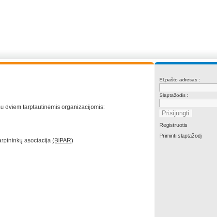
El.pašto adresas :
Slaptažodis :
u dviem tarptautinėmis organizacijomis:
Registruotis
Priminti slaptažodį
rpininkų asociacija
(BIPAR)