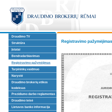
Draudimo TV
Registravimo pažymėjima
Struktūra
Įstatai
Bendradarbiavimas
Registravimo pažymėjimas
Tarpininkų vaidmuo
Narystė
Draudimo brokerių etikos
kodeksas
Prezidiumo darbo reglamentas
Draudimo teisė
Lietuvos banko informacija